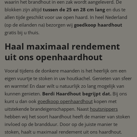
waarin het brandhout in een zak wordt aangeleverd. De
blokken zijn altijd
tussen de 25 en 28 cm lang
en dus te
allen tijde geschikt voor uw open haard. In heel Nederland
(op de eilanden na) bezorgen wij
goedkoop haardhout
gratis bij u thuis.
Haal maximaal rendement
Google Privacy Policy
uit ons openhaardhout
Vooral tijdens de donkere maanden is het heerlijk om een
eigen vuurtje te stoken in uw houtkachel. Genieten van sfeer
en warmte! En daar wilt u natuurlijk zo lang mogelijk van
kunnen genieten.
Berdi Haardhout begrijpt dat.
Bij ons
kunt u dan ook
goedkoop openhaardhout
kopen met
uitstekende brandeigenschappen. Naast
houtsnippers
hebben wij het soort haardhout heeft de manier van stoken
invloed op de brandduur. Door op de juiste manier te
stoken, haalt u maximaal rendement uit ons haardhout.