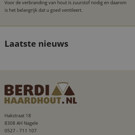
Voor de verbranding van hout is zuurstof nodig en daarom
is het belangrijk dat u goed ventileert.
Waarom nu het
moment is om
goedkoop haardhout in
Laatste nieuws
te slaan
Hakstraat 18
8308 AH Nagele
0527 - 711 107