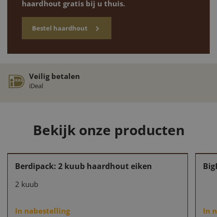
haardhout gratis bij u thuis.
Bestel haardhout
Droog garantie
Veilig betalen
Max. 20% vocht
iDeal
Bekijk onze producten
Berdipack: 2 kuub haardhout eiken
Big
2 kuub
In nabestelling
In 