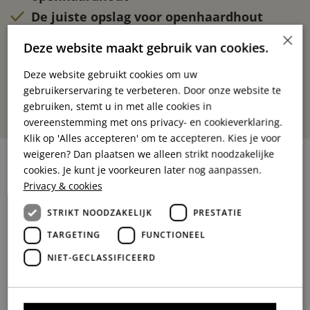
De juiste opslag voor openhaardhout
×
Één van de leveranciers met het
Deze website maakt gebruik van cookies.
goedkoopste haardhout
Deze website gebruikt cookies om uw
gebruikerservaring te verbeteren. Door onze website te
gebruiken, stemt u in met alle cookies in
overeenstemming met ons privacy- en cookieverklaring.
Klik op 'Alles accepteren' om te accepteren. Kies je voor
weigeren? Dan plaatsen we alleen strikt noodzakelijke
cookies. Je kunt je voorkeuren later nog aanpassen.
Privacy & cookies
Goedkoop hout van echte
STRIKT NOODZAKELIJK
PRESTATIE
kwaliteit
TARGETING
FUNCTIONEEL
Ons haardhout is zorgvuldig geselecteerd en gedroogd voor
NIET-GECLASSIFICEERD
een optimale brandervaring, terwijl onze houtsnippers
perfect zijn voor het mulchen van je tuinbedden of het
creëren van een speelse speelplaats voor je kinderen. Ook