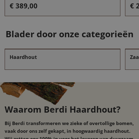
€
389,00
€
2
Blader door onze categorieën
Haardhout
Zaa
Waarom Berdi Haardhout?
Bij Berdi transformeren we zieke of overtollige bomen,
vaak door ons zelf gekapt, in hoogwaardig haardhout.
Wij zetten ons 100% in voor het leveren van duurzaam