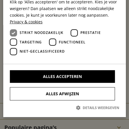
Klik op 'Alles accepteren' om te accepteren. Kies je voor
8308 AH Nagele
weigeren? Dan plaatsen we alleen strikt noodzakelijke
0527 - 711 107
cookies. Je kunt je voorkeuren later nog aanpassen.
info@berdihaardhout.nl
Privacy & cookies
STRIKT NOODZAKELIJK
PRESTATIE
TARGETING
FUNCTIONEEL
NIET-GECLASSIFICEERD
ALLES ACCEPTEREN
ALLES AFWIJZEN
DETAILS WEERGEVEN
BerdiHaardhout.nl
Populaire pagina’s
Strikt noodzakelijk
Prestatie
Targeting
Functioneel