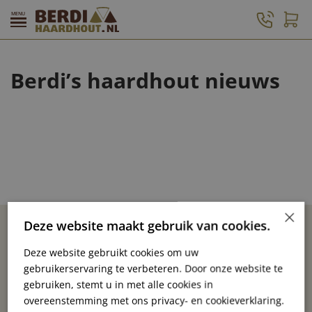
Houtsoorten en
Van Flevolandse boom tot
Berdi’s haardhout nieuws
hoeveelheden
Nederlandse kachel: alles in
eigen beheer
Hoe sla ik haardhout op?
×
Deze website maakt gebruik van cookies.
Deze website gebruikt cookies om uw
gebruikerservaring te verbeteren. Door onze website te
gebruiken, stemt u in met alle cookies in
overeenstemming met ons privacy- en cookieverklaring.
Hakstraat 18