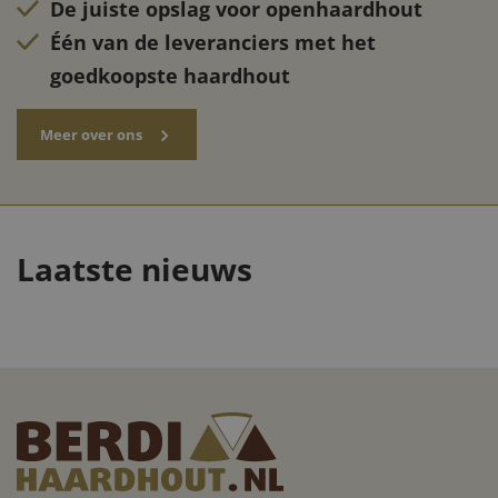
De juiste opslag voor openhaardhout
Één van de leveranciers met het
goedkoopste haardhout
Waarom nu het
moment is om
goedkoop haardhout in
Laatste nieuws
te slaan