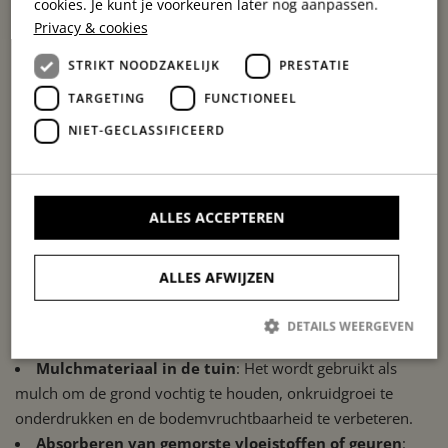
cookies. Je kunt je voorkeuren later nog aanpassen.
opgevangen en gezeefd om zuiver zaagsel te verkrijgen. Er
Privacy & cookies
zijn kant-en-klare mengsels beschikbaar waarin zaagsel is
vermengd met kalk of Lava3. Deze toevoegingen zorgen
STRIKT NOODZAKELIJK
PRESTATIE
voor extra gewicht en verminderen de bacteriedruk in de
TARGETING
FUNCTIONEEL
stallen, waardoor de gezondheid van de dieren verder wordt
NIET-GECLASSIFICEERD
bevorderd.
Zaagsel als toepassing
ALLES ACCEPTEREN
Zaagsel kan voor verschillende doeleinden gebruikt worden,
hierbij 4 voorbeelden:
ALLES AFWIJZEN
Dierenbedding
: Zaagsel biedt een comfortabel en
hygiënisch ligbed voor vee, dankzij zijn zachte textuur en
DETAILS WEERGEVEN
hoog absorptievermogen.
Mulchmateriaal in de tuin
: Het wordt gebruikt als
mulch om de grond vochtig te houden, onkruidgroei te
Strikt noodzakelijk
Prestatie
Targeting
Functioneel
onderdrukken en de bodemvruchtbaarheid te verbeteren.
Niet-geclassificeerd
Absorberen van gemorste vloeistoffen of geuren
: