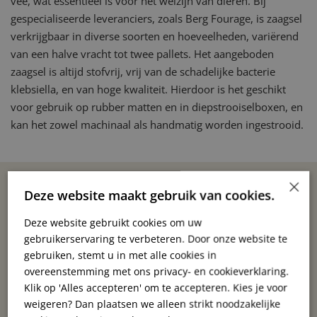
vee, wat essentieel is voor het welzijn van dieren. Bij
gespecialiseerde leveranciers, zoals Berg Fourage, is zaagsel
verkrijgbaar in diverse soorten en hoeveelheden, variërend
van een halve vracht tot twee pallets. Het aangeboden
zaagsel is altijd stofvrij, vrij van de schadelijke bacterie
klebsiella, en van hoge kwaliteit. Hierdoor is het geschikt
voor gebruik op rubber matten en in diepstrooiselboxen, en
kan het zowel machinaal als handmatig worden ingestrooid.
×
Deze website maakt gebruik van cookies.
Wanneer en hoe wordt zaagsel
Deze website gebruikt cookies om uw
verkregen?
gebruikerservaring te verbeteren. Door onze website te
gebruiken, stemt u in met alle cookies in
overeenstemming met ons privacy- en cookieverklaring.
Zaagsel wordt verkregen tijdens de houtbewerking in
Klik op 'Alles accepteren' om te accepteren. Kies je voor
houtzagerijen. Tijdens het zagen, schuren of frezen van hout
weigeren? Dan plaatsen we alleen strikt noodzakelijke
komen fijne houtdeeltjes vrij die vervolgens worden