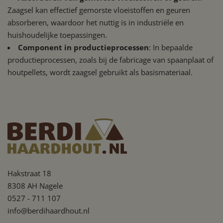
Strikt noodzakelijke cookies maken de kernfunctionaliteiten van de
Zaagsel kan effectief gemorste vloeistoffen en geuren
website mogelijk, zoals gebruikersaanmelding en accountbeheer. De
website kan niet goed worden gebruikt zonder de strikt
absorberen, waardoor het nuttig is in industriële en
noodzakelijke cookies.
huishoudelijke toepassingen.
Component in productieprocessen
: In bepaalde
productieprocessen, zoals bij de fabricage van spaanplaat of
houtpellets, wordt zaagsel gebruikt als basismateriaal.
Hakstraat 18
Google Privacy Policy
8308 AH Nagele
0527 - 711 107
info@berdihaardhout.nl