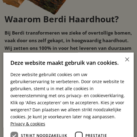
Waarom Berdi Haardhout?
Bij Berdi transformeren we zieke of overtollige bomen,
vaak door ons zelf gekapt, in hoogwaardig haardhout.
Wij zetten ons 100% in voor het leveren van duurzaam
en kwalitatief haardhout.
×
Deze website maakt gebruik van cookies.
Kies voor Berdi Haardhout en geniet van gratis
Deze website gebruikt cookies om uw
thuisbezorging door heel Nederland (exclusief de eilanden),
gebruikerservaring te verbeteren. Door onze website te
zodat je zonder extra kosten van je haardvuur kunt genieten.
gebruiken, stemt u in met alle cookies in
Met onze belofte van snelle levering binnen 5 werkdagen
overeenstemming met ons privacy- en cookieverklaring.
ben je verzekerd van een warm thuis, wanneer je dat maar
Klik op 'Alles accepteren' om te accepteren. Kies je voor
wilt.
weigeren? Dan plaatsen we alleen strikt noodzakelijke
cookies. Je kunt je voorkeuren later nog aanpassen.
Gemengd en gedroogd openhaardhout
Privacy & cookies
kopen
STRIKT NOODZAKELIJK
PRESTATIE