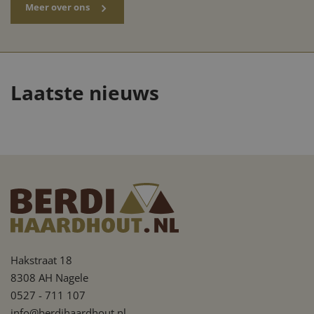
Strikt noodzakelijke cookies maken de kernfunctionaliteiten van de
website mogelijk, zoals gebruikersaanmelding en accountbeheer. De
website kan niet goed worden gebruikt zonder de strikt
Waarom nu het
noodzakelijke cookies.
moment is om
goedkoop haardhout in
Laatste nieuws
te slaan
Meer over ons
Google Privacy Policy
Hakstraat 18
8308 AH Nagele
0527 - 711 107
info@berdihaardhout.nl