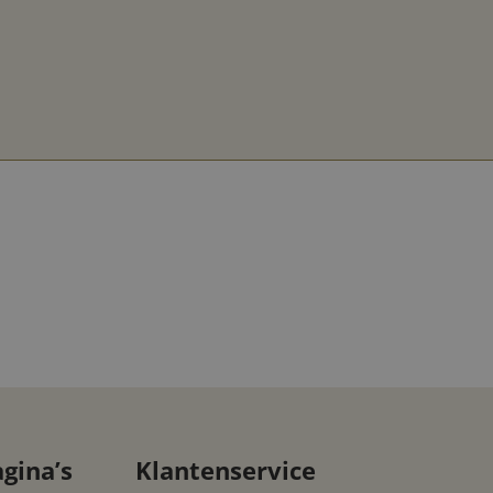
De juiste
vochtigheidsgraad
van houtsnippers
in de winter
gina’s
Klantenservice