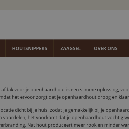
HOUTSNIPPERS
ZAAGSEL
OVER ONS
een afdakje handig kan 
t openhaardhout
afdak voor je openhaardhout is een slimme oplossing, voora
mdat het ervoor zorgt dat je openhaardhout droog en klaar v
locatie dicht bij je huis, zodat je gemakkelijk bij je openhaa
van voordelen; het voorkomt dat je openhaardhout vochtig wo
verbranding. Nat hout produceert meer rook en minder warm