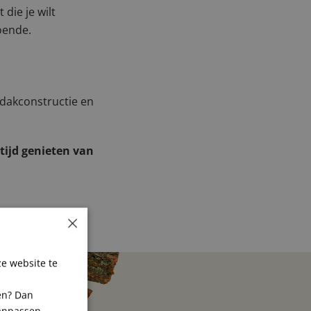
die je wilt
oende.
 dakconstructie en
tijd genieten van
×
e website te
ren? Dan
aanpassen.