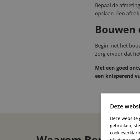
Bepaal de afmeting
opslaan. Een afdak
Bouwen e
Begin met het bouw
zorg ervoor dat he
Met een goed ontw
een knisperend vu
Deze websi
Deze website 
gebruiken, st
cookieverklari
Waarom Berdi Haa
plaatsen we al