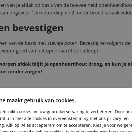
en van je afdak op basis van de hoeveelheid openhaardhout 
 van ongeveer 1,5 meter diep en 2 meter breed is vaak vold
n bevestigen
en van de basis met stevige poten. Bevestig vervolgens de
t water goed van het openhaardhout afloopt.
orpen afdak blijft je openhaardhout droog, en kun je al
ur zonder zorgen!
te maakt gebruik van cookies.
gebruikt cookies om uw gebruikerservaring te verbeteren. Door onz
emt u in met alle cookies in overeenstemming met ons privacy- en
ng. Klik op 'Alles accepteren' om te accepteren. Kies je voor weige
rdhout?
leen strikt noodzakelijke cookies. Je kunt je voorkeuren later nog 