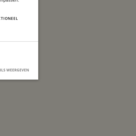
CTIONEEL
ILS WEERGEVEN
rd
rsaanmelding en