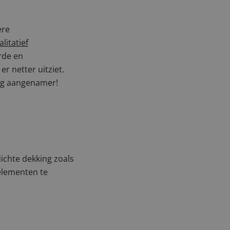
ere
litatief
rde en
er netter uitziet.
nog aangenamer!
ichte dekking zoals
 elementen te